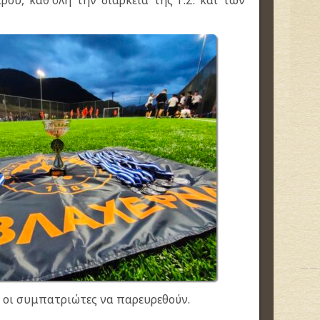
ρου, καθ΄όλη την διάρκεια της Γ.Σ. και των
 οι συμπατριώτες να παρευρεθούν.