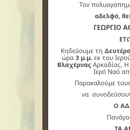
Τον πολυαγαπημ
αδελφό, θ
ΓΕΩΡΓΙΟ Α
ΕΤ
Κηδεύουμε τη
Δευτέρα
ώρα
3 μ.μ.
εκ του Ιερ
Βλαχέρνας
Αρκαδίας. Η
Ιερό Ναό απ
Παρακαλούμε τους
να συνοδεύσουν
Ο Α
Πανάγο
ΤΑ 