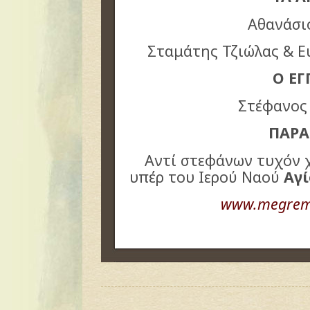
Αθανάσι
Σταμάτης Τζιώλας & Ε
Ο Ε
Στέφανος 
ΠΑΡΑ
Αντί στεφάνων τυχόν
υπέρ του Ιερού Ναού
Αγί
www.megremi