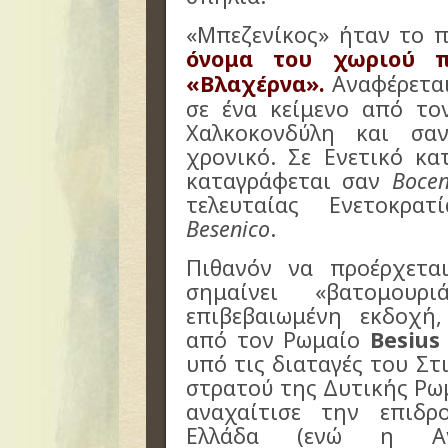
«Μπεζενίκος» ήταν το π
όνομα του χωριού π
«Βλαχέρνα».
Αναφέρεται
σε ένα κείμενο από το
Χαλκοκονδύλη και σ
χρονικό. Σε Ενετικό κ
καταγράφεται σαν
Bocen
τελευταίας Ενετοκρ
Besenico
.
Πιθανόν να προέρχετα
σημαίνει «βατομου
επιβεβαιωμένη εκδοχή
από τον Ρωμαίο
Besius
υπό τις διαταγές του Στ
στρατού της Δυτικής Ρω
αναχαίτισε την επιδ
Ελλάδα (ενώ η Ανα