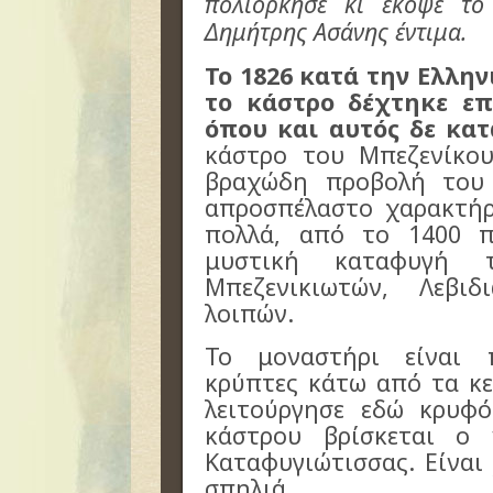
πολιόρκησε κι έκοψε τ
Δημήτρης Ασάνης έντιμα.
Το 1826 κατά την Ελλη
το κάστρο δέχτηκε ε
όπου και αυτός δε κα
κάστρο του Μπεζενίκου
βραχώδη προβολή του
απροσπέλαστο χαρακτήρ
πολλά, από το 1400 π
μυστική καταφυγή 
Μπεζενικιωτών, Λεβι
λοιπών.
Το μοναστήρι είναι 
κρύπτες κάτω από τα κε
λειτούργησε εδώ κρυφό
κάστρου βρίσκεται ο
Καταφυγιώτισσας. Είναι
σπηλιά.