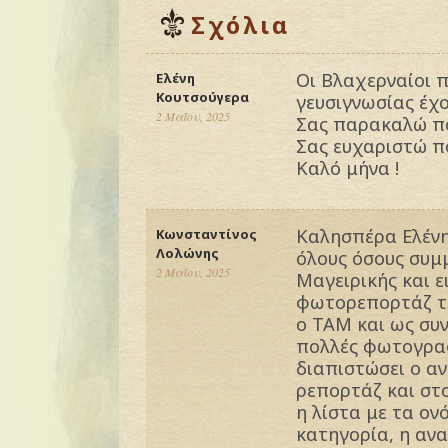
Σχόλια
Οι Βλαχερναίοι 
Ελένη
Κουτσούγερα
γευσιγνωσίας έχ
2 Μαΐου, 2025
Σας παρακαλώ πο
Σας ευχαριστώ πο
Καλό μήνα !
Καλησπέρα Ελένη
Κωνσταντίνος
Λολώνης
όλους όσους συμ
2 Μαΐου, 2025
Μαγειρικής και ε
φωτορεπορτάζ το
ο ΤΑΜ και ως συν
πολλές φωτογραφ
διαπιστώσει ο αν
ρεπορτάζ και στ
η λίστα με τα ο
κατηγορία, η ανα