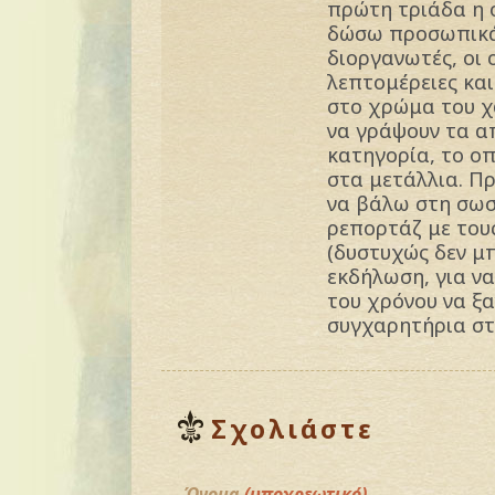
πρώτη τριάδα η 
δώσω προσωπικά
διοργανωτές, οι
λεπτομέρειες και
στο χρώμα του χ
να γράψουν τα α
κατηγορία, το οπ
στα μετάλλια. Π
να βάλω στη σωσ
ρεπορτάζ με τους
(δυστυχώς δεν μ
εκδήλωση, για να
του χρόνου να ξα
συγχαρητήρια στ
Σχολιάστε
Όνομα
(υποχρεωτικό)