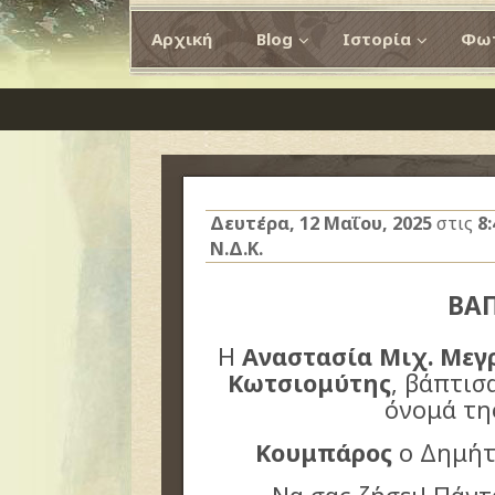
Αρχική
Blog
Ιστορία
Φωτ
Δευτέρα, 12 Μαΐου, 2025
στις
8
Ν.Δ.Κ.
ΒΑ
Η
Αναστασία Μιχ. Μεγ
Κωτσιομύτης
, βάπτισ
όνομά τη
Κουμπάρος
ο Δημήτ