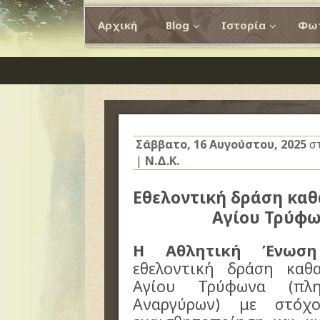
Αρχική
Blog
Ιστορία
Φωτ
Σάββατο, 16 Αυγούστου, 2025
σ
|
Ν.Δ.Κ.
Εθελοντική δράση καθ
Αγίου Τρύφω
Η Αθλητική Ένωση 
εθελοντική δράση καθ
Αγίου Τρύφωνα (πλη
Αναργύρων) με στόχ