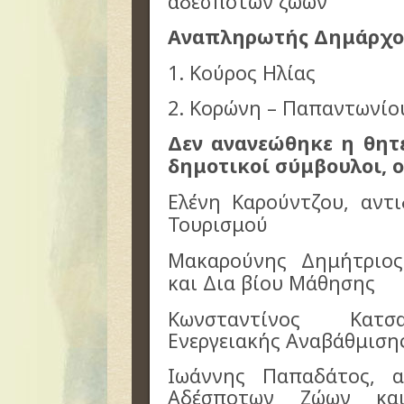
αδέσποτων ζώων
Αναπληρωτής Δημάρχο
1. Κούρος Ηλίας
2. Κορώνη – Παπαντωνίο
Δεν ανανεώθηκε η θητ
δημοτικοί σύμβουλοι, ο
Ελένη Καρούντζου, αντ
Τουρισμού
Μακαρούνης Δημήτριος
και Δια βίου Μάθησης
Κωνστ
αντίνος Κατσα
Ενεργειακής Αναβάθμιση
Ιωάννης
Παπαδάτος, α
Αδέσποτων Ζώων κα