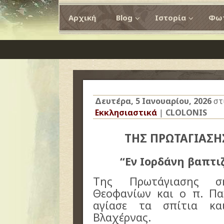
Αρχική
Blog
Ιστορία
Φωτ
Δευτέρα, 5 Ιανουαρίου, 2026
στ
Εκκλησιαστικά
|
CLOLONIS
ΤΗΣ ΠΡΩΤΑΓΙΑΣΗ
“Εν Ιορδάνη βαπτι
Της Πρωτάγιασης σ
Θεοφανίων και ο π. Π
αγίασε τα σπίτια κ
Βλαχέρνας.