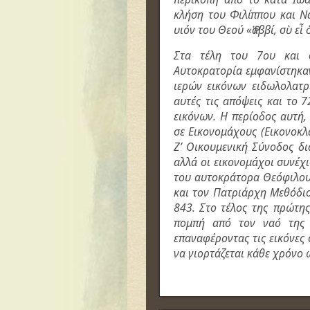
κλήση του Φιλίππου και Ν
υιόν του Θεού «Ῥαββί, σὺ εἶ
Στα τέλη του 7ου και 
Αυτοκρατορία εμφανίστηκα
ιερών εικόνων ειδωλολατρ
αυτές τις απόψεις και το 
εικόνων. Η περίοδος αυτή,
σε Εικονομάχους (Εικονοκλά
Ζ’ Οικουμενική Σύνοδος δι
αλλά οι εικονομάχοι συνέχ
του αυτοκράτορα Θεόφιλου,
και τον Πατριάρχη Μεθόδι
843. Στο τέλος της πρώτη
πομπή από τον ναό της 
επαναφέροντας τις εικόνες
να γιορτάζεται κάθε χρόνο