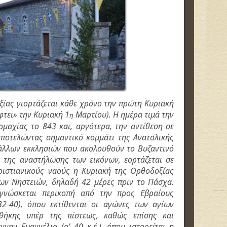
ίας γιορτάζεται κάθε χρόνο την πρώτη Κυριακή
φτει» την Κυριακή 1
Μαρτίου). Η ημέρα τιμά την
η
νομαχίας το 843 και, αργότερα, την αντίθεση σε
αποτελώντας σημαντικό κομμάτι της Ανατολικής
άλλων εκκλησιών που ακολουθούν το Βυζαντινό
η της αναστήλωσης των εικόνων, εορτάζεται σε
ιστιανικούς ναούς η Κυριακή της Ορθοδοξίας
ων Νηστειών, δηλαδή 42 μέρες πριν το Πάσχα.
ιγνώσκεται περικοπή από την προς Εβραίους
 32-40), όπου εκτίθενται οι αγώνες των αγίων
θήκης υπέρ της πίστεως, καθώς επίσης και
νην Ευαγγέλιο (α’ 40 κ.έ.), όπου ιστορείται η