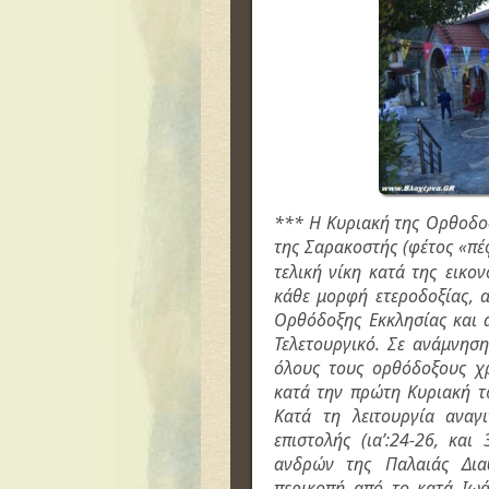
*** Η Κυριακή της Ορθοδοξ
της Σαρακοστής (φέτος «πέ
τελική νίκη κατά της εικο
κάθε μορφή ετεροδοξίας, 
Ορθόδοξης Εκκλησίας και 
Τελετουργικό. Σε ανάμνησ
όλους τους ορθόδοξους χρ
κατά την πρώτη Κυριακή τ
Κατά τη λειτουργία αναγ
επιστολής (ια’:24-26, και
ανδρών της Παλαιάς Δια
περικοπή από το κατά Ιωάν