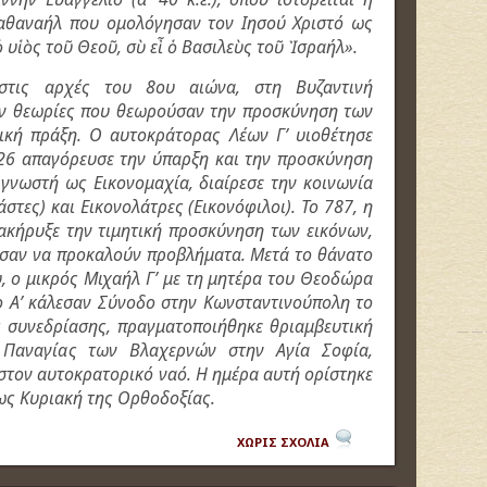
αθαναήλ που ομολόγησαν τον Ιησού Χριστό ως
 ὁ υἱὸς τοῦ Θεοῦ, σὺ εἶ ὁ Βασιλεὺς τοῦ Ἰσραήλ».
στις αρχές του 8ου αιώνα, στη Βυζαντινή
ν θεωρίες που θεωρούσαν την προσκύνηση των
ική πράξη. Ο αυτοκράτορας Λέων Γ’ υιοθέτησε
726 απαγόρευσε την ύπαρξη και την προσκύνηση
 γνωστή ως Εικονομαχία, διαίρεσε την κοινωνία
στες) και Εικονολάτρες (Εικονόφιλοι). Το 787, η
ακήρυξε την τιμητική προσκύνηση των εικόνων,
ισαν να προκαλούν προβλήματα. Μετά το θάνατο
 ο μικρός Μιχαήλ Γ’ με τη μητέρα του Θεοδώρα
ο Α’ κάλεσαν Σύνοδο στην Κωνσταντινούπολη το
ς συνεδρίασης, πραγματοποιήθηκε θριαμβευτική
Παναγίας των Βλαχερνών στην Αγία Σοφία,
 στον αυτοκρατορικό ναό. Η ημέρα αυτή ορίστηκε
 ως Κυριακή της Ορθοδοξίας.
ΧΩΡΙΣ ΣΧΟΛΙΑ