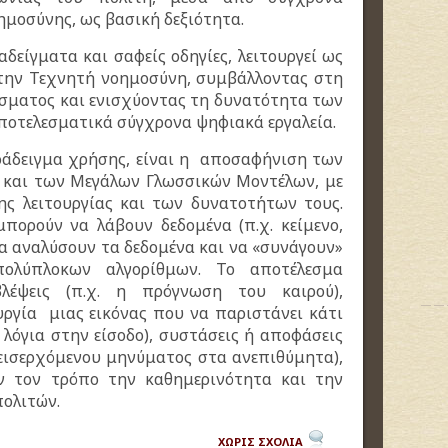
μοσύνης, ως βασική δεξιότητα.
είγματα και σαφείς οδηγίες, λειτουργεί ως
ε την Τεχνητή νοημοσύνη, συμβάλλοντας στη
σματος και ενισχύοντας τη δυνατότητα των
ποτελεσματικά σύγχρονα ψηφιακά εργαλεία.
άδειγμα χρήσης, είναι η αποσαφήνιση των
 και των Μεγάλων Γλωσσικών Μοντέλων, με
ς λειτουργίας και των δυνατοτήτων τους.
μπορούν να λάβουν δεδομένα (π.χ. κείμενο,
 να αναλύσουν τα δεδομένα και να «συνάγουν»
ολύπλοκων αλγορίθμων. Το αποτέλεσμα
λέψεις (π.χ. η πρόγνωση του καιρού),
υργία μιας εικόνας που να παριστάνει κάτι
 λόγια στην είσοδο), συστάσεις ή αποφάσεις
 εισερχόμενου μηνύματος στα ανεπιθύμητα),
όν τον τρόπο την καθημερινότητα και την
πολιτών.
ΧΩΡΙΣ ΣΧΟΛΙΑ