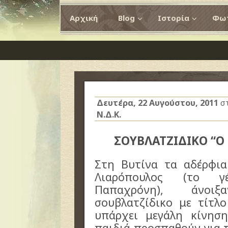
Αρχική
Blog
Ιστορία
Φωτ
Δευτέρα, 22 Αυγούστου, 2011
σ
Ν.Δ.Κ.
ΣΟΥΒΛΑΤΖΙΔΙΚΟ “Ο
Στη Βυτίνα τα αδέρφια
Λιαρόπουλος (το γ
Παπαχρόνη), άνοι
σουβλατζίδικο με τίτλ
υπάρχει μεγάλη κίνησ
παιδιά προσπαθούν για 