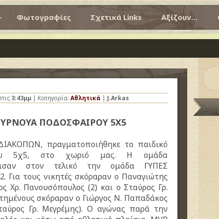
Φωτογραφίες
Σχετικά Links
Αξίζουν…
στις
3:43μμ
| Κατηγορία:
Αθλητικά
|
J.Arkas
ΟΥΡΝΟΥΑ ΠΟΔΟΣΦΑΙΡΟΥ 5Χ5
ΔΙΑΚΟΠΩΝ, πραγματοποιήθηκε το παιδικό
ρου 5χ5, στο χωριό μας. Η ομάδα
δισαν στον τελικό την ομάδα ΓΥΠΕΣ
2. Για τους νικητές σκόραραν ο Παναγιώτης
ος Χρ. Πανουσόπουλος (2) και ο Σταύρος Γρ.
ηττημένους σκόραραν ο Γιώργος Ν. Παπαδάκος
Σταύρος Γρ. Μεγρέμης). Ο αγώνας παρά την