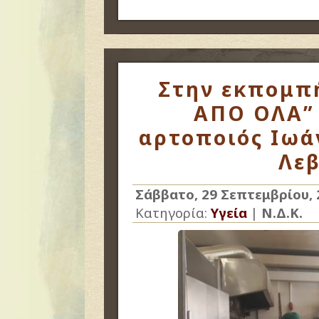
Στην εκπομπ
ΑΠΟ ΟΛΑ” 
αρτοποιός Ιωά
Λεβ
Σάββατο, 29 Σεπτεμβρίου, 
Κατηγορία:
Υγεία
|
Ν.Δ.Κ.