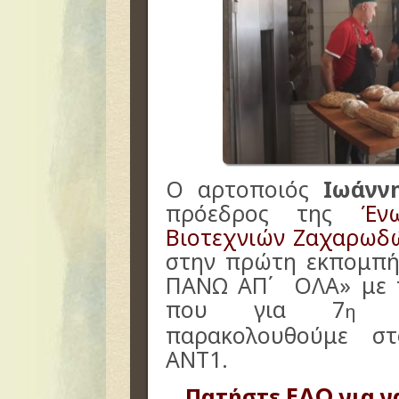
Ο αρτοποιός
Ιωάνν
πρόεδρος της
Έν
Βιοτεχνιών Ζαχαρωδ
στην πρώτη εκπομπή 
ΠΑΝΩ ΑΠ΄ ΟΛΑ» με τ
που για 7
συ
η
παρακολουθούμε στ
ΑNT1.
ΕΔΩ
Πατήστε
για ν