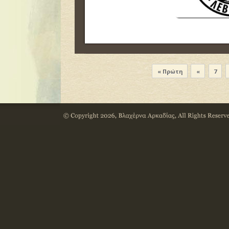
« Πρώτη
«
7