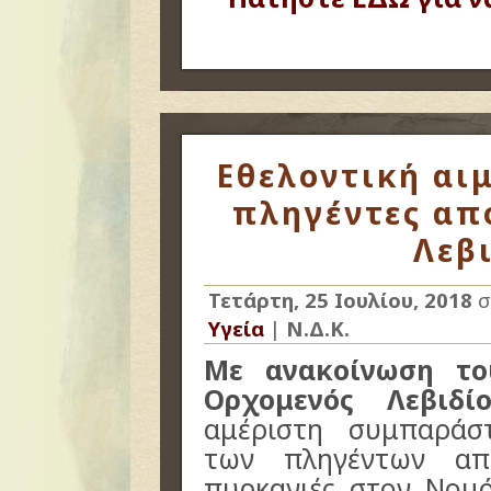
Εθελοντική αιμ
πληγέντες απ
Λεβι
Τετάρτη, 25 Ιουλίου, 2018
σ
Υγεία
|
Ν.Δ.Κ.
Με ανακοίνωση του
Ορχομενός Λεβιδί
αμέριστη συμπαράστ
των πληγέντων απ
πυρκαγιές στον Νομό