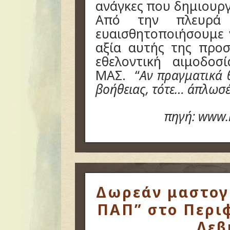
ανάγκες που δημιουργ
Από την πλευρά 
ευαισθητοποιήσουμε 
αξία αυτής της προσ
εθελοντική αιμοδο
ΜΑΣ. “
Αν πραγματικά θ
βοήθειας, τότε… άπλωσέ τ
πηγή: www.
Δωρεάν μαστογρ
ΠΑΠ” στο Περιφ
Λεβ