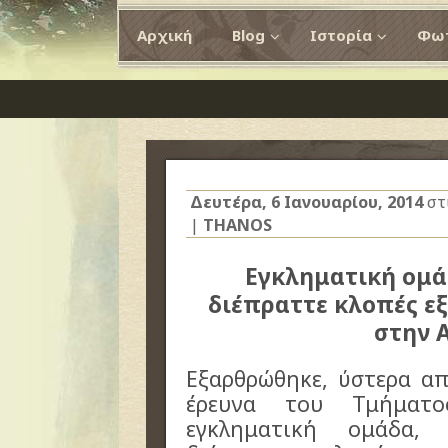
Αρχική
Blog
Ιστορία
Φωτ
Δευτέρα, 6 Ιανουαρίου, 2014
στ
|
THANOS
Εγκληματική ομ
διέπραττε κλοπές ε
στην 
Εξαρθρώθηκε, ύστερα α
έρευνα του Τμήματο
εγκληματική ομάδα