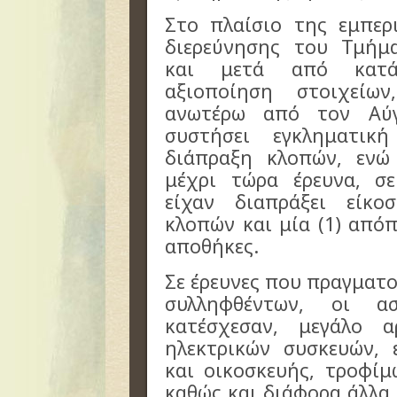
Στο πλαίσιο της εμπερ
διερεύνησης του Τμήμ
και μετά από κατά
αξιοποίηση στοιχείω
ανωτέρω από τον Αύγ
συστήσει εγκληματι
διάπραξη κλοπών, εν
μέχρι τώρα έρευνα, σε
είχαν διαπράξει είκο
κλοπών και μία (1) απόπ
αποθήκες.
Σε έρευνες που πραγματο
συλληφθέντων, οι α
κατέσχεσαν, μεγάλο α
ηλεκτρικών συσκευών, 
και οικοσκευής, τροφίμ
καθώς και διάφορα άλλα 