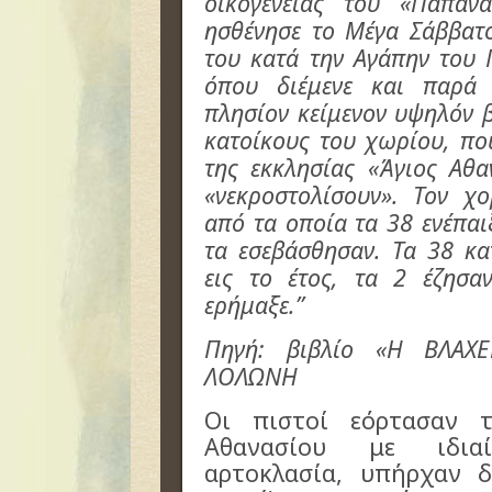
οικογενείας του «Παπαν
ησθένησε το Μέγα Σάββατο
του κατά την Αγάπην του 
όπου διέμενε και παρά 
πλησίον κείμενον υψηλόν β
κατοίκους του χωρίου, πο
της εκκλησίας «Άγιος Αθα
«νεκροστολίσουν». Τον χ
από τα οποία τα 38 ενέπαι
τα εσεβάσθησαν. Τα 38 κ
εις το έτος, τα 2 έζησα
ερήμαξε.”
Πηγή: βιβλίο «Η ΒΛΑΧ
ΛΟΛΩΝΗ
Οι πιστοί εόρτασαν 
Αθανασίου με ιδιαί
αρτοκλασία, υπήρχαν δ