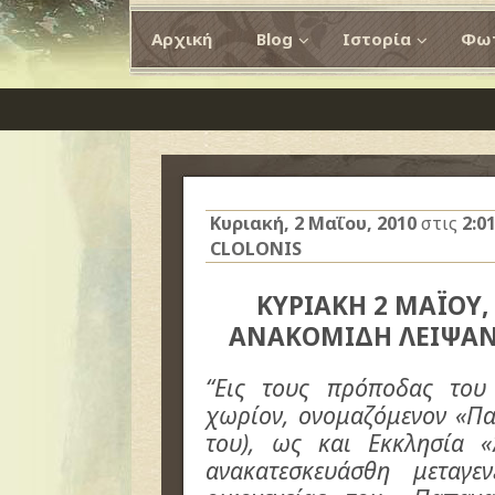
Αρχική
Blog
Ιστορία
Φωτ
Κυριακή, 2 Μαΐου, 2010
στις
2:0
CLOLONIS
ΚΥΡΙΑΚΗ 2 ΜΑΪΟΥ,
ΑΝΑΚΟΜΙΔΗ ΛΕΙΨΑΝ
“Εις τους πρόποδας του
χωρίον, ονομαζόμενον «Πα
του), ως και Εκκλησία «
ανακατεσκευάσθη μεταγε