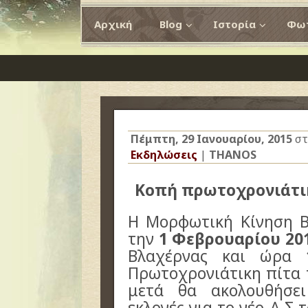
Αρχική
Blog
Ιστορία
Φωτ
Πέμπτη, 29 Ιανουαρίου, 2015
στ
Εκδηλώσεις
|
THANOS
Κοπή πρωτοχρονιάτικ
Η Μορφωτική Κίνηση Β
την
1 Φεβρουαρίου 20
Βλαχέρνας και ώρα
Πρωτοχρονιάτικη πίτα 
μετά θα ακολουθήσει
εκλογές για το νέο Δ.Σ