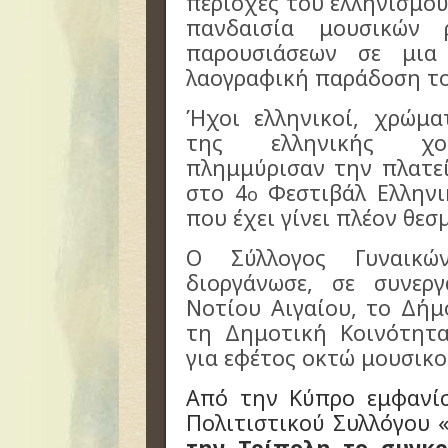
περιοχές του ελληνισμο
πανδαισία μουσικών 
παρουσιάσεων σε μια
λαογραφική παράδοση το
Ήχοι ελληνικοί, χρώμα
της ελληνικής χορ
πλημμύρισαν την πλατε
στο 4
Φεστιβάλ Ελληνι
ο
που έχει γίνει πλέον θε
Ο Σύλλογος Γυναικ
διοργάνωσε, σε συνερ
Νοτίου Αιγαίου, το Δή
τη Δημοτική Κοινότητ
για εφέτος οκτώ μουσικ
Από την Κύπρο εμφανί
Πολιτιστικού Συλλόγου 
την Τρίπολη το συγκ