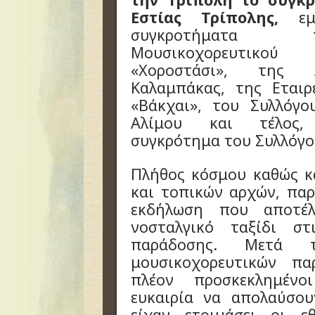
Εστίας Τρίπολης,
εμφ
συγκροτήματα 
Μουσικοχορευτικο
«Χοροστάσι», της 
Καλαμπάκας, της Εταιρ
«Βάκχαι», του Συλλόγο
Αλίμου και τέλος,
συγκρότημα του Συλλόγο
Πλήθος κόσμου καθώς κ
και τοπικών αρχών, πα
εκδήλωση που αποτέλ
νοσταλγικό ταξίδι στ
παράδοσης. Μετά 
μουσικοχορευτικών πα
πλέον προσκεκλημένο
ευκαιρία να απολαύσο
είχαν ετοιμάσει οι ε