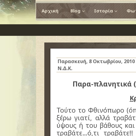
Αρχική
Blog
Ιστορία
Φωτ
Παρασκευή, 8 Οκτωβρίου, 2010
Ν.Δ.Κ.
Παρα-πλανητικά (
Κ
Τούτο το Φθινόπωρο (όπ
ξέρω γιατί, αλλά τραβά
ύψους ή του βάθους και
τραβάτε…ό,τι τραβάτε!!