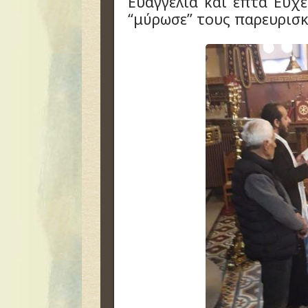
Ευαγγέλια και επτά Ευχέ
“μύρωσε” τους παρευρισ