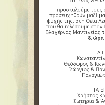
Το Γένος ΘΕΟ
προσκαλούμε τους σ
προσευχηθούν μαζί μα
ψυχής της, στη Θεία Λ
που θα τελέσουμε στον 
Βλαχέρνας Μαντινείας
τ
& ώρα 
ΤΑ 
Κωνσταντί
Θεόδωρος & Κων
Γεώργιος & Πα
Παναγιώ
ΤΑ Ε
Χρήστος Κ
Σωτηρία & Ά