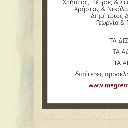
Χρήστος, Πέτρος & Σ
Χρήστος & Νικόλα
Δημήτριος Δ
Γεωργία &
ΤΑ ΔΙ
ΤΑ Α
ΤΑ 
Ιδιαίτερες προσκλ
www.megremi