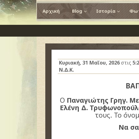
Αρχική
Blog
Ιστορία
Φωτ
Κυριακή, 31 Μαΐου, 2026
στις
5:
Ν.Δ.Κ.
ΒΑ
Ο
Παναγιώτης Γρηγ. Μ
Ελένη Δ. Τρυφωνοπούλ
τους. Το όνο
Να σα