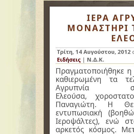
ΙΕΡΑ ΑΓΡ
ΜΟΝΑΣΤΗΡΙ 
ΕΛΕ
Τρίτη, 14 Αυγούστου, 2012
Ειδήσεις
|
Ν.Δ.Κ.
Πραγματοποιήθηκε η
καθιερωμένη τα τε
Αγρυπνία σ
Ελεούσα, χοροστατ
Παναγιώτη. Η Θεί
εντυπωσιακή (βοηθ
Ιεροψάλτες), ενώ σ
αρκετός κόσμος. Με