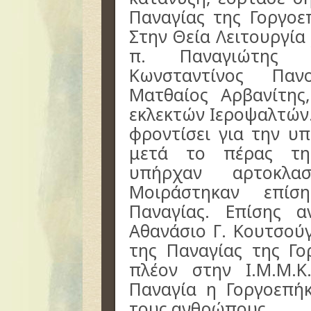
Παναγίας της Γοργοε
Στην Θεία Λειτουργία
π. Παναγιώτης Τ
Κωνσταντίνος Παν
Ματθαίος Αρβανίτης
εκλεκτών Ιεροψαλτών.
φροντίσει για την υ
μετά το πέρας της
υπήρχαν αρτοκλασ
Μοιράστηκαν επίσ
Παναγίας. Επίσης 
Αθανάσιο Γ. Κουτσού
της Παναγίας της Γο
πλέον στην Ι.Μ.Μ.
Παναγία η Γοργοεπή
τους ανθρώπους.