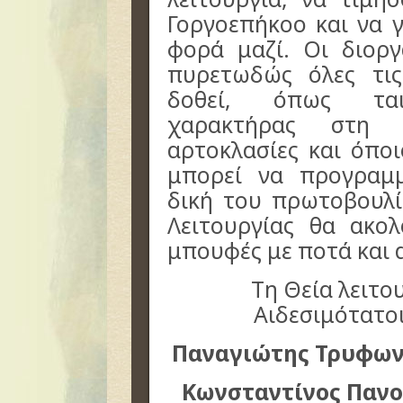
Γοργοεπήκοο και να 
φορά μαζί. Οι διορ
πυρετωδώς όλες τις
δοθεί, όπως ταιρ
χαρακτήρας στη 
αρτοκλασίες και όποι
μπορεί να προγραμμ
δική του πρωτοβουλί
Λειτουργίας θα ακο
μπουφές με ποτά και 
Τη Θεία λειτουρ
Αιδεσιμότατ
Παναγιώτης Τρυφω
Κωνσταντίνος Παν