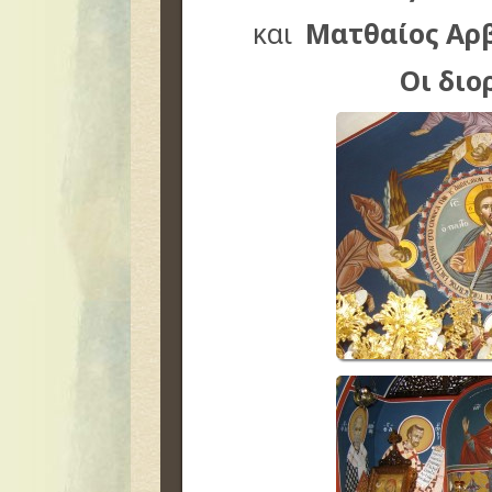
και
Ματθαίος Αρ
Οι διο