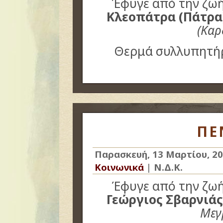
Έφυγε από την ζωή 
Κλεοπάτρα (Πάτρα
(Καρ
Θερμά συλλυπητήρ
ΠΕ
Παρασκευή, 13 Μαρτίου, 2
Κοινωνικά
|
Ν.Δ.Κ.
Έφυγε από την ζωή 
Γεώργιος Σβαρνιάς
Μεγ