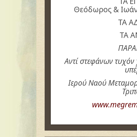
ΤΑ Ε
Θεόδωρος & Ιωάν
ΤΑ Α
ΤΑ 
ΠΑΡΑ
Αντί στεφάνων τυχόν
υπέ
Ιερού Ναού Μεταμο
Τρι
www.megremi