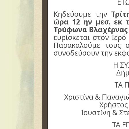
ΕΤ
Κηδεύουμε την
Τρίτ
ώρα 12 ην μεσ. εκ 
Τρύφωνα Βλαχέρνας
ευρίσκεται στον Ιερό
Παρακαλούμε τους σ
συνοδεύσουν την εκφ
Η Σ
Δή
ΤΑ 
Χριστίνα & Παναγ
Χρήστος
Ιουστίνη & Σ
ΤΑ Ε