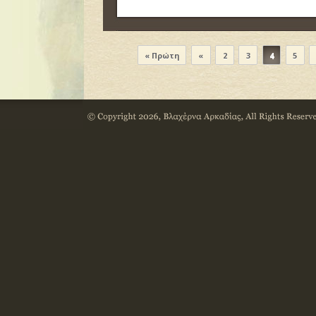
« Πρώτη
«
2
3
4
5