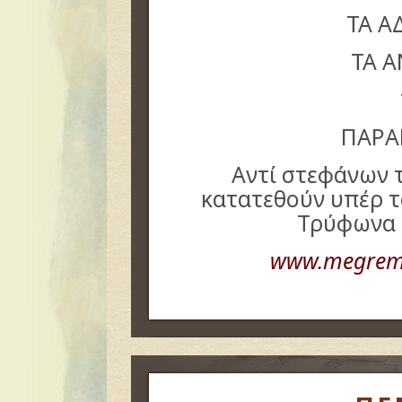
ΤΑ Α
ΤΑ 
ΠΑΡΑ
Αντί στεφάνων 
κατατεθούν υπέρ τ
Τρύφωνα 
www.megremi