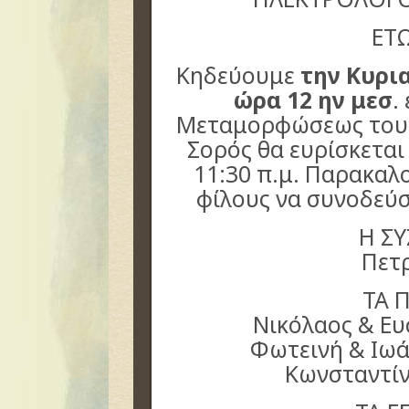
ΕΤ
Κηδεύουμε
την Κυρι
ώρα 12 ην μεσ
.
Μεταμορφώσεως του 
Σορός θα ευρίσκεται
11:30 π.μ. Παρακαλ
φίλους να συνοδεύ
Η Σ
Πετ
ΤΑ 
Νικόλαος & Ε
Φωτεινή & Ιω
Κωνσταντί