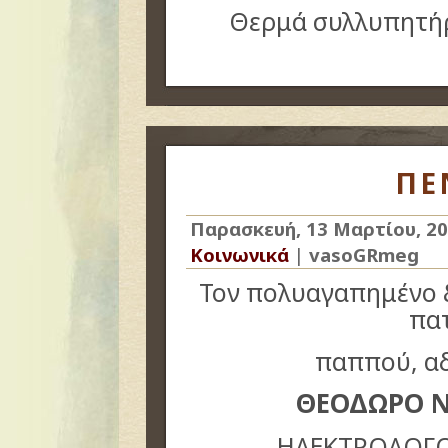
Θερμά συλλυπητήρ
ΠΕ
Παρασκευή, 13 Μαρτίου, 2
Κοινωνικά
|
vasoGRmeg
Τον πολυαγαπημένο 
πα
παππού, α
ΘΕΟΔΩΡΟ Ν
ΗΛΕΚΤΡΟΛΟΓ