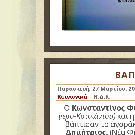
ΒΑΠ
Παρασκευή, 27 Μαρτίου, 2
Κοινωνικά
|
Ν.Δ.Κ.
Ο
Κωνσταντίνος Φι
γερο-Κοτσιάντου)
και η
βάπτισαν το αγοράκ
Δημήτριος.
(Νέα Φ